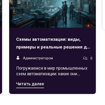
Схемы автоматизации: виды,
примеры и реальные решения для
производства
Администратором
0
Погружаемся в мир промышленных
схем автоматизации: какие они
бывают, как используются, и где на
Читать далее
практике встречаются. Подборка
полезных советов и примеров.