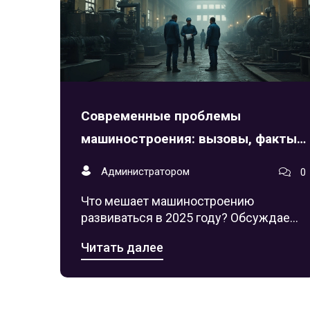
Современные проблемы
машиностроения: вызовы, факты
и пути их преодоления
Администратором
0
Что мешает машиностроению
развиваться в 2025 году? Обсуждаем
нехватку кадров, импортозамещение,
Читать далее
автоматизацию и острые
современные вызовы отрасли.