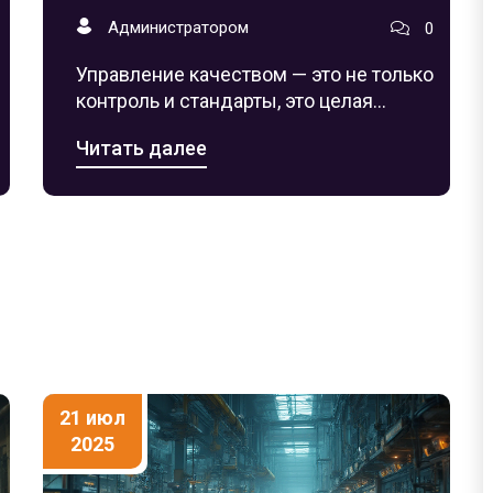
советы
Администратором
0
Управление качеством — это не только
контроль и стандарты, это целая
система процессов, влияющих на
Читать далее
успех компании. В статье — про
ключевые этапы, реальные факты и
практические советы.
21 июл
2025