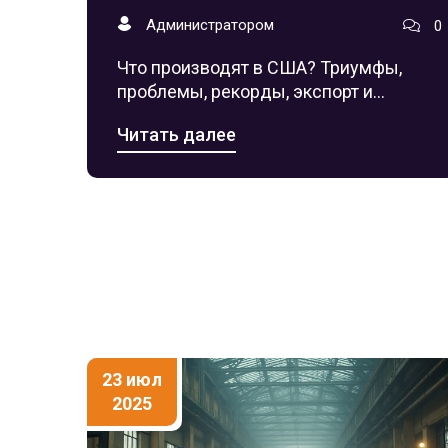
Администратором
0
Что производят в США? Триумфы,
проблемы, рекорды, экспорт и
новшества американской
Читать далее
промышленности — легко, интересно,
по делу.
23 июл
2025