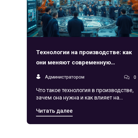
Технологии на производстве: как
они меняют современную
промышленность
Администратором
0
Что такое технология в производстве,
зачем она нужна и как влияет на
развитие современных заводов.
Читать далее
Простыми словами, но с примерами,
фактами и советами.