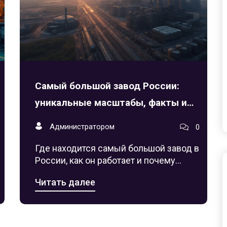
Самый большой завод России:
уникальные масштабы, факты и
рекорды
Администратором
0
Где находится самый большой завод в
России, как он работает и почему
поражает своими масштабами?
Читать далее
Факты, история и интересные детали о
гиганте индустрии.