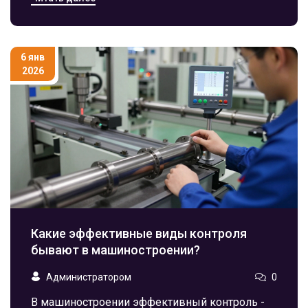
появления. Он должен знать стандарты,
понимать технологии и уметь работать с
командой.
6 янв
2026
Какие эффективные виды контроля
бывают в машиностроении?
Администратором
0
В машиностроении эффективный контроль -