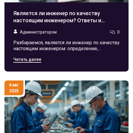
Является ли инженер по качеству
настоящим инженером? Ответы и
аргументы
Администратором
0
Разбираемся, является ли инженер по качеству
настоящим инженером: определение,
сравнение, инструменты, путь к профессии и
Читать далее
реальные примеры.
4 авг
2025