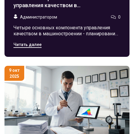
управления качеством в
машиностроении
Администратором
0
Четыре основных компонента управления
качеством в машиностроении - планирование,
обеспечение, контроль и улучшение. Без
Читать далее
одного из них система дает сбой. Узнайте, как
они работают вместе и как начать внедрять их
на производстве.
9 окт
2025