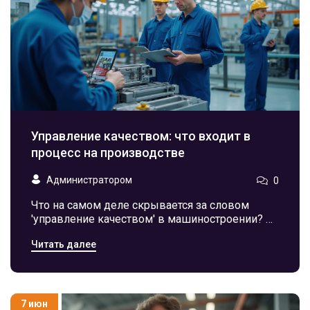
утонуть в бумажках, но при этом сделать
работу так, чтобы начальство была довольно.
Управление качеством: что входит в
процесс на производстве
Администратором
0
Что на самом деле скрывается за словом
'управление качеством' в машиностроении? В
этой статье вы узнаете про ключевые
Читать далее
элементы системы управления качеством, как
всё устроено на практике, и почему без
регулярного контроля выпускать хороший
продукт невозможно. Разберёмся, зачем
нужны стандарты, как они внедряются, и какие
7 июн