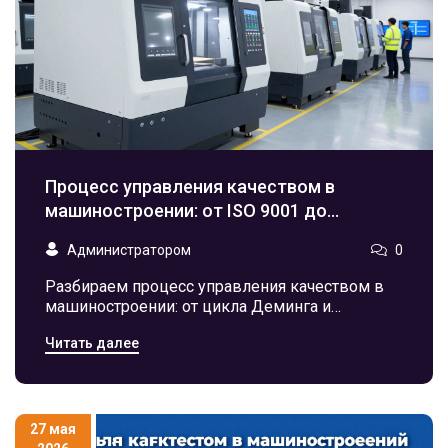
Процесс управления качеством в
машиностроении: от ISO 9001 до
цифровых двойников
Администратором
0
Разбираем процесс управления качеством в
машиностроении: от цикла Деминга и
стандартов ISO 9001 до цифровых двойников
Читать далее
и предиктивной аналитики. Практические
инструменты для снижения брака.
27 мая