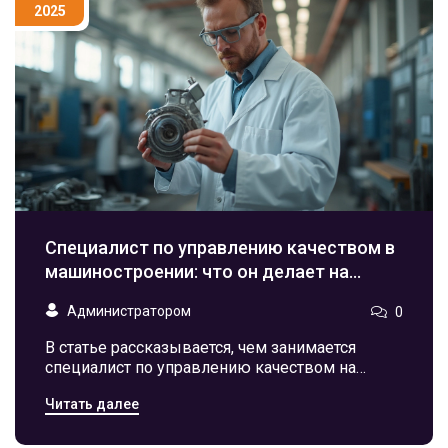
инструменты реально работают. Сравним
2025
подходы и разглядываем, что мешает и что
помогает достигать нужного уровня качества.
Специалист по управлению качеством в
машиностроении: что он делает на
практике
Администратором
0
В статье рассказывается, чем занимается
специалист по управлению качеством на
практике в сфере машиностроения.
Читать далее
Разбираемся, как устроен обычный рабочий
день, какие проблемы приходится решать и
почему без этой профессии не обходится ни