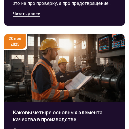
это не про проверку, а про предотвращение
брака. Разбираем 6 видов контроля качества:
Читать далее
входной, текущий, заключительный,
статистический, автоматизированный и
документальный. Какие работают, а какие -
только тратят время.
20 ноя
2025
Каковы четыре основных элемента
качества в производстве