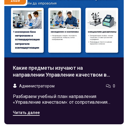
2026
Какие предметы изучают на
направлении Управление качеством в
машиностроении: полный список
Администратором
0
Разбираем учебный план направления
«Управление качеством»: от сопротивления
материалов до статистики и аудита. Узнайте,
Читать далее
какие предметы помогут стать экспертом в
машиностроении.