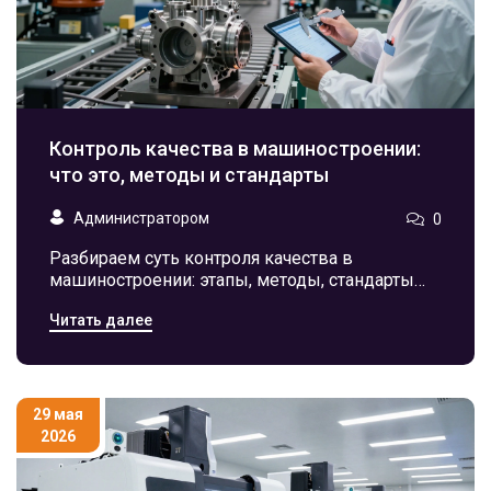
Контроль качества в машиностроении:
что это, методы и стандарты
Администратором
0
Разбираем суть контроля качества в
машиностроении: этапы, методы, стандарты
ГОСТ и роль автоматизации. Узнайте, как
Читать далее
избежать брака и повысить надежность
продукции.
29 мая
2026