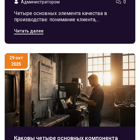
Администратором
0
Четыре основных элемента качества в
производстве: понимание клиента,
стандартизация процессов, анализ данных и
Читать далее
постоянное улучшение. Без них даже самые
современные технологии не спасут от брака.
29 окт
2025
Каковы четыре основных компонента