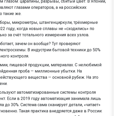
 глазом: царапины, разрывы, сбитый цвет. В Японии,
являют глазами операторов, а на российских
о такие же.
боры, микрометры, штангенциркули, трёхмерные
022 году, когда новые сплавы не «сходились» по
ько за счёт тотального измерения всех узлов.
ботает, зачем он вообще? Тут проверяют
электросхемы. В индустрии бытовой техники до 50%
ного контроля.
имии, пищевой продукции, материалах. С нелюбимой
ойденная проба — миллионные убытки. На
 действующего вещества — основной рубеж. На это
ени.
ользуют автоматизированные системы контроля
ект. Если в 2019 году автоматизация занимала лишь
а до 30%. Система сама сканирует детали, «читает»
новенно. Такая практика внедряется даже в России: