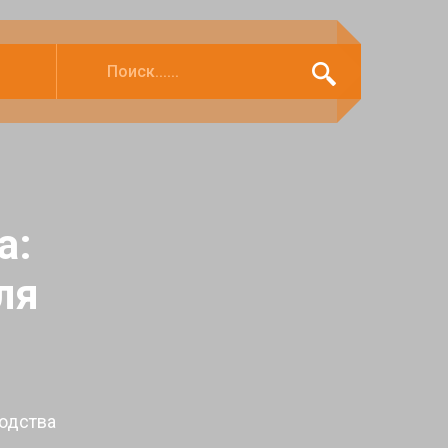
а:
ля
одства