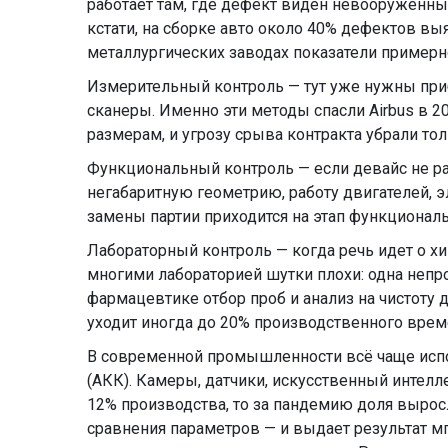
работает там, где дефект виден невооруженным
кстати, на сборке авто около 40% дефектов вы
металлургических заводах показатели примерн
Измерительный контроль — тут уже нужны при
сканеры. Именно эти методы спасли Airbus в 2
размерам, и угрозу срыва контракта убрали тол
Функциональный контроль — если девайс не ра
негабаритную геометрию, работу двигателей, 
замены партии приходится на этап функциональ
Лабораторный контроль — когда речь идет о х
многими лабораторией шутки плохи: одна непр
фармацевтике отбор проб и анализ на чистоту
уходит иногда до 20% производственного врем
В современной промышленности всё чаще исп
(АКК). Камеры, датчики, искусственный интелл
12% производства, то за пандемию доля выросл
сравнения параметров — и выдает результат мг