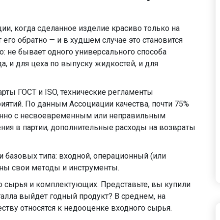
ции, когда сделанное изделие красиво только на
т его обратно — и в худшем случае это становится
о: не бывает одного универсального способа
а, и для цеха по выпуску жидкостей, и для
арты ГОСТ и ISO, технические регламенты
ятий. По данным Ассоциации качества, почти 75%
нно с несвоевременным или неправильным
нения в партии, дополнительные расходы на возвраты
ри базовых типа: входной, операционный (или
ны свои методы и инструменты.
о сырья и комплектующих. Представьте, вы купили
еталла выйдет годный продукт? В среднем, на
еству относятся к недооценке входного сырья.