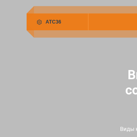
В
с
Виды 