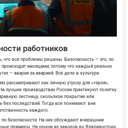
ности работников
ь, что все проблемы решены. Безопасность — это, по
не происходит месяцами, потому что каждый реально
угих — авария за аварией. Всё дело в культуре.
ях рассматривают как личную угрозу для «героя»,
 На лучших производствах России практикуют политку
справную лестницу, скользкое покрытие или
 без последствий. Тогда все понимают: вне
етственность каждого.
по безопасности. На них обсуждают вчерашние
етные примеры. На одном из заводов во Владивостоке