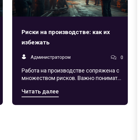
Риски на производстве: как их
избежать
Администратором
0
Работа на производстве сопряжена с
множеством рисков. Важно понимать,
какие именно опасности подстерегают
Читать далее
рабочих и как их можно избежать. От
незамеченного пролитого масла до
несоблюдения норм безопасности —
все это может привести к серьезным
инцидентам. Обеспечение
безопасных условий труда на
производстве — комплексная задача,