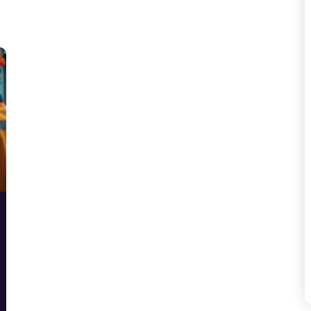
которая требует внимательности и
дисциплины. В статье рассмотрим
виды рисков и дадим практические
советы для их минимизации.