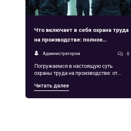
Что включает в себя охрана труда
на производстве: полное
руководство для работодателей и
Администратором
0
работников
Погружаемся в настоящую суть
охраны труда на производстве: от
инструктажей до современных
Читать далее
технологий. Узнайте, что реально
работает, как снизить риски, и почему
это важно каждому.