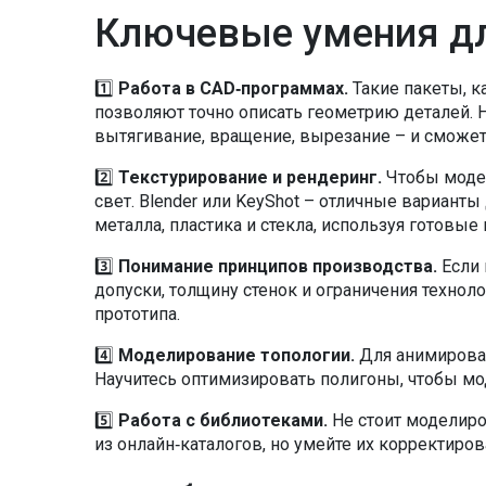
Ключевые умения д
1️⃣
Работа в CAD‑программах.
Такие пакеты, ка
позволяют точно описать геометрию деталей. 
вытягивание, вращение, вырезание – и сможет
2️⃣
Текстурирование и рендеринг.
Чтобы модел
свет. Blender или KeyShot – отличные варианты
металла, пластика и стекла, используя готовые
3️⃣
Понимание принципов производства.
Если 
допуски, толщину стенок и ограничения технол
прототипа.
4️⃣
Моделирование топологии.
Для анимирован
Научитесь оптимизировать полигоны, чтобы мод
5️⃣
Работа с библиотеками.
Не стоит моделиро
из онлайн‑каталогов, но умейте их корректиров