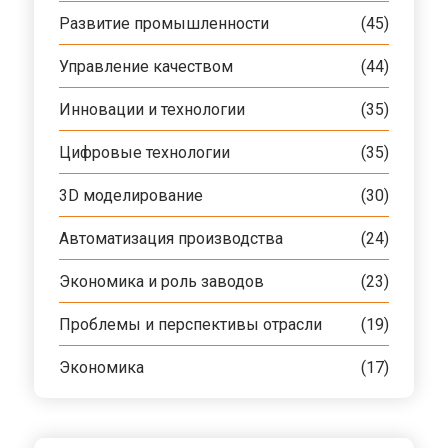
Развитие промышленности
(45)
Управление качеством
(44)
Инновации и технологии
(35)
Цифровые технологии
(35)
3D моделирование
(30)
Автоматизация производства
(24)
Экономика и роль заводов
(23)
Проблемы и перспективы отрасли
(19)
Экономика
(17)