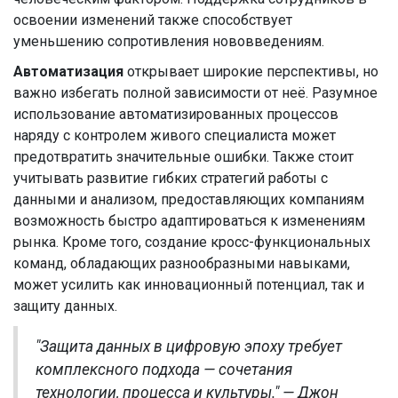
освоении изменений также способствует
уменьшению сопротивления нововведениям.
Автоматизация
открывает широкие перспективы, но
важно избегать полной зависимости от неё. Разумное
использование автоматизированных процессов
наряду с контролем живого специалиста может
предотвратить значительные ошибки. Также стоит
учитывать развитие гибких стратегий работы с
данными и анализом, предоставляющих компаниям
возможность быстро адаптироваться к изменениям
рынка. Кроме того, создание кросс-функциональных
команд, обладающих разнообразными навыками,
может усилить как инновационный потенциал, так и
защиту данных.
"Защита данных в цифровую эпоху требует
комплексного подхода — сочетания
технологии, процесса и культуры." — Джон