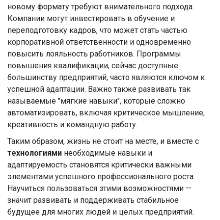
новому формату требуют внимательного подхода.
Компании могут инвестировать в обучение и
переподготовку кадров, что может стать частью
корпоративной ответственности и одновременно
повысить лояльность работников. Программы
повышения квалификации, сейчас доступные
большинству предприятий, часто являются ключом к
успешной адаптации. Важно также развивать так
называемые "мягкие навыки", которые сложно
автоматизировать, включая критическое мышление,
креативность и командную работу.
Таким образом, жизнь не стоит на месте, и вместе с
технологиями
необходимые навыки и
адаптируемость становятся критически важными
элементами успешного профессионального роста.
Научиться пользоваться этими возможностями —
значит развивать и поддерживать стабильное
будущее для многих людей и целых предприятий.