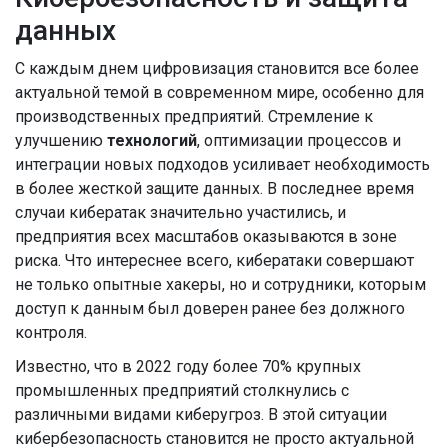
данных
С каждым днем цифровизация становится все более
актуальной темой в современном мире, особенно для
производственных предприятий. Стремление к
улучшению
технологий
, оптимизации процессов и
интеграции новых подходов усиливает необходимость
в более жесткой защите данных. В последнее время
случаи кибератак значительно участились, и
предприятия всех масштабов оказываются в зоне
риска. Что интереснее всего, кибератаки совершают
не только опытные хакеры, но и сотрудники, которым
доступ к данным был доверен ранее без должного
контроля.
Известно, что в 2022 году более 70% крупных
промышленных предприятий столкнулись с
различными видами киберугроз. В этой ситуации
кибербезопасность становится не просто актуальной