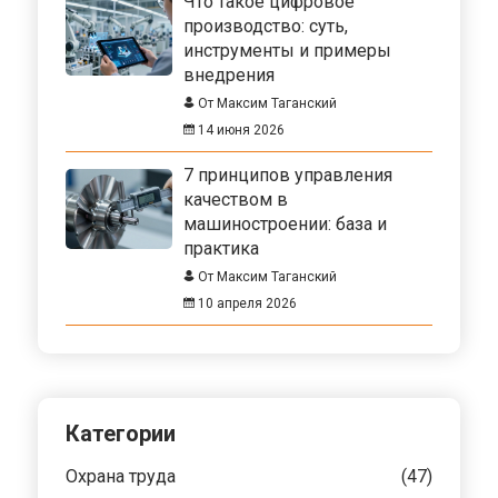
Что такое цифровое
производство: суть,
инструменты и примеры
внедрения
От Максим Таганский
14 июня 2026
7 принципов управления
качеством в
машиностроении: база и
практика
От Максим Таганский
10 апреля 2026
Категории
Охрана труда
(47)