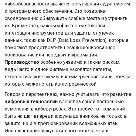
кибербезопасности является регулярный аудит систем
и программного обеспечения. Это позволяет
своевременно обнаружить слабые места и устранить
их. Кроме того, важным фактором является
интеграция инструментов для защиты от утечек
данных, таких как DLP (Data Loss Prevention), которые
помогают предотвратить несанкционированное
копирование или передачу информации.
Производство
особенно уязвимо к таким рискам,
ведь часто в одной системе находятся патенты,
технологические схемы и коммерческие тайны, утечка
которых может стать катастрофической.
Говоря о перспективах, важно учитывать, что развитие
цифровых технологий
влечет за собой постоянные
изменения в киберугрозах. Это требует от компаний
быть на шаг впереди злоумышленников не только в
защите, но и в прогнозировании возможных атак.
Использование искусственного интеллекта и