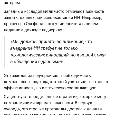
акторам.
Западные исследователи часто отмечают важность
защиты данных при использовании ИИ. Например,
профессор Оксфордского университета в своём
недавнем докладе подчеркнул:
«Мы должны принять во внимание, что
внедрение ИИ требует не только
технологических инноваций, но и новой этики
в обращении с данными».
Это заявление подчеркивает необходимость
комплексного подхода, который учитывает не только
эффективность, но и этическую составляющую.
Существуют определенные стратегии, которые могут
помочь минимизировать опасности. В первую
очередь, это строгие протоколы доступа к данным: