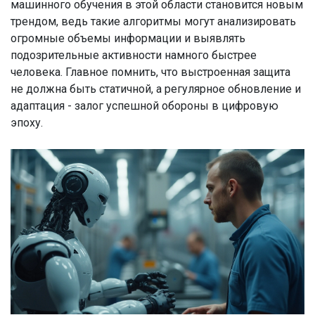
машинного обучения в этой области становится новым
трендом, ведь такие алгоритмы могут анализировать
огромные объемы информации и выявлять
подозрительные активности намного быстрее
человека. Главное помнить, что выстроенная защита
не должна быть статичной, а регулярное обновление и
адаптация - залог успешной обороны в цифровую
эпоху.