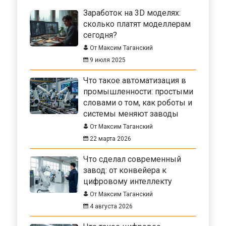
Заработок на 3D моделях:
сколько платят моделлерам
сегодня?
От Максим Таганский
9 июля 2025
Что такое автоматизация в
промышленности: простыми
словами о том, как роботы и
системы меняют заводы
От Максим Таганский
22 марта 2026
Что сделал современный
завод: от конвейера к
цифровому интеллекту
От Максим Таганский
4 августа 2026