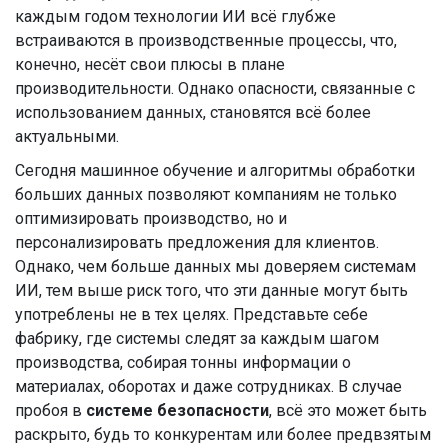
каждым годом технологии ИИ всё глубже
встраиваются в производственные процессы, что,
конечно, несёт свои плюсы в плане
производительности. Однако опасности, связанные с
использованием данных, становятся всё более
актуальными.
Сегодня машинное обучение и алгоритмы обработки
больших данных позволяют компаниям не только
оптимизировать производство, но и
персонализировать предложения для клиентов.
Однако, чем больше данных мы доверяем системам
ИИ, тем выше риск того, что эти данные могут быть
употреблены не в тех целях. Представьте себе
фабрику, где системы следят за каждым шагом
производства, собирая тонны информации о
материалах, оборотах и даже сотрудниках. В случае
пробоя в
системе безопасности
, всё это может быть
раскрыто, будь то конкурентам или более предвзятым