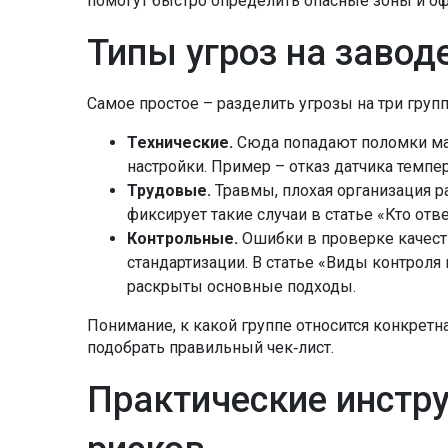
помогут быстро определить опасные зоны и оф
Типы угроз на завод
Самое простое – разделить угрозы на три груп
Технические.
Сюда попадают поломки ма
настройки. Пример – отказ датчика темпе
Трудовые.
Травмы, плохая организация ра
фиксирует такие случаи в статье «Кто отв
Контрольные.
Ошибки в проверке качеств
стандартизации. В статье «Виды контрол
раскрыты основные подходы.
Понимание, к какой группе относится конкретн
подобрать правильный чек‑лист.
Практические инстр