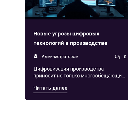
Новые угрозы цифровых
технологий в производстве
Администратором
0
Цифровизация производства
приносит не только многообещающие
перспективы, но и новые угрозы.
Читать далее
Подверженность кибератакам и
утечки данных становятся серьезной
проблемой для компаний.
Использование искусственного
интеллекта и автоматизация
процессов могут привести к