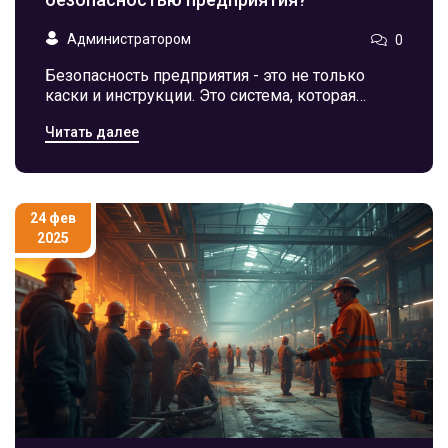
Администратором
0
Безопасность предприятия - это не только
каски и инструкции. Это система, которая
включает физическую, психологическую и
Читать далее
организационную защиту. От неё зависит не
только жизнь людей, но и стабильность
производства.
24 фев
2025