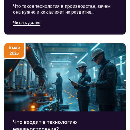
Что такое технология в производстве, зачем
она нужна и как влияет на развитие
современных заводов. Простыми словами, но
Читать далее
с примерами, фактами и советами.
5 мар
2025
Что входит в технологию
машиностроения?