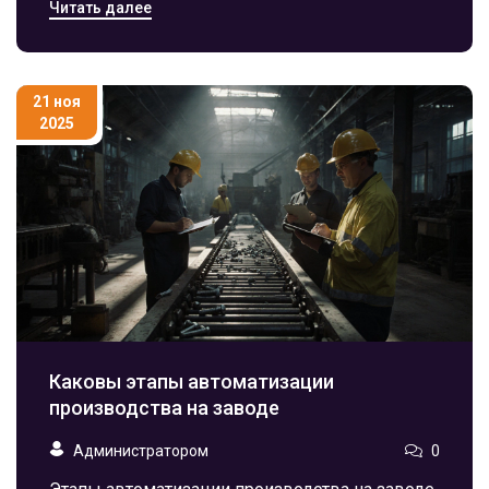
Читать далее
системы, заменяющие ручной труд. Без него
ни один завод не сможет работать
эффективно.
21 ноя
2025
Каковы этапы автоматизации
производства на заводе
Администратором
0