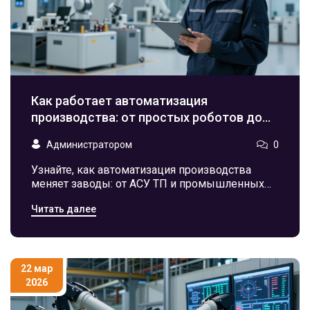
Как работает автоматизация
производства: от простых роботов до
умных заводов
Администратором
0
Узнайте, как автоматизация производства
меняет заводы: от АСУ ТП и промышленных
роботов до Индустрии 4.0 и цифровых
Читать далее
двойников. Практический разбор технологий.
22 мар
2026