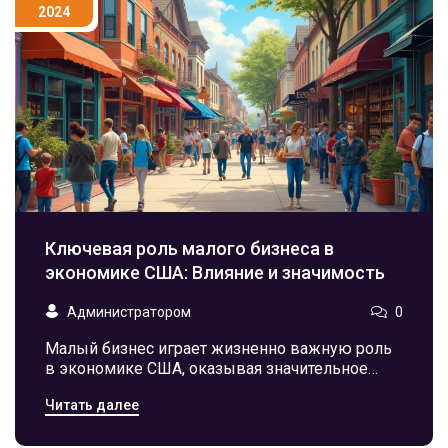
2024
Ключевая роль малого бизнеса в
экономике США: Влияние и значимость
Администратором
0
Малый бизнес играет жизненно важную роль
в экономике США, оказывая значительное
влияние на занятость и инновации. Большая
Читать далее
часть новых рабочих мест создается именно
малыми предприятиями, благодаря чему