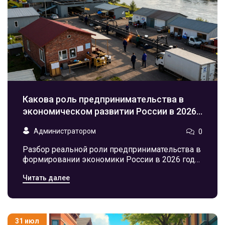
Какова роль предпринимательства в
экономическом развитии России в 2026
году?
Администратором
0
Разбор реальной роли предпринимательства в
формировании экономики России в 2026 году.
Как заводы и малый бизнес влияют на ВВП,
Читать далее
инновации и занятость.
31 июл