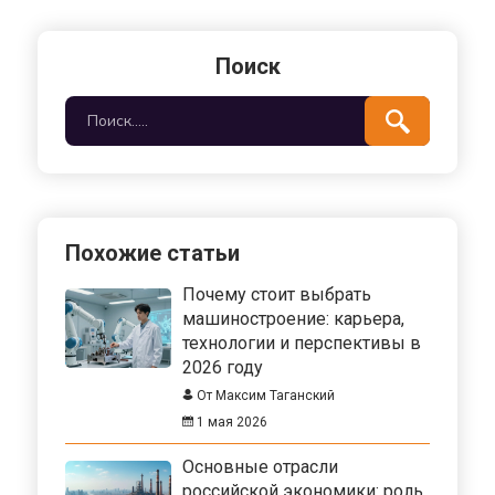
поддерживается экономическая стабильность
и развитие страны. Кроме того, малый бизнес
способствует внедрению инновационных
Поиск
технологий и повышению
конкурентоспособности на мировом рынке.
Эта статья делится фактами и полезными
советами об экономическом значении малого
бизнеса в США и анализирует влияние на
предпринимательскую среду.
Похожие статьи
Почему стоит выбрать
машиностроение: карьера,
технологии и перспективы в
2026 году
От Максим Таганский
1 мая 2026
Основные отрасли
российской экономики: роль