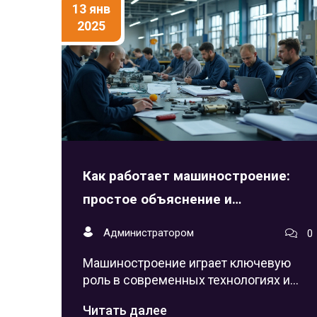
13 янв
2025
Как работает машиностроение:
простое объяснение и
перспективы
Администратором
0
Машиностроение играет ключевую
роль в современных технологиях и
экономике, влияя на многие отрасли.
Читать далее
Это направление охватывает