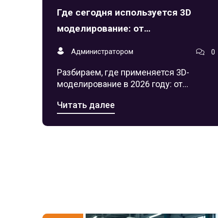
Где сегодня используется 3D
моделирование: от
машиностроения до медицины
Администратором
0
Разбираем, где применяется 3D-
моделирование в 2026 году: от
машиностроения и BIM-технологий до
Читать далее
медицины и маркетинга. Узнайте, как
цифровые двойники экономят
бюджет.