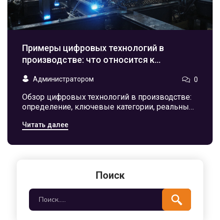
Примеры цифровых технологий в
производстве: что относится к
цифровым технологиям?
Администратором
0
Обзор цифровых технологий в производстве:
определение, ключевые категории, реальные
примеры, пошаговый план внедрения и
Читать далее
ответы на часто задаваемые вопросы.
Поиск