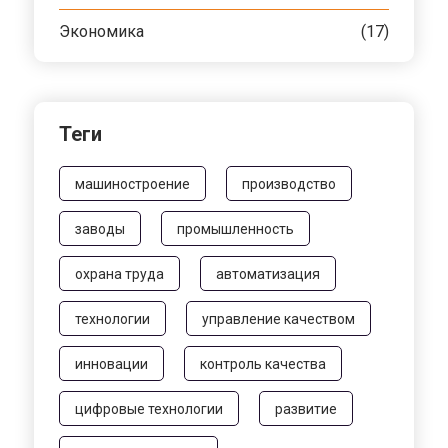
Экономика
(17)
Теги
машиностроение
производство
заводы
промышленность
охрана труда
автоматизация
технологии
управление качеством
инновации
контроль качества
цифровые технологии
развитие