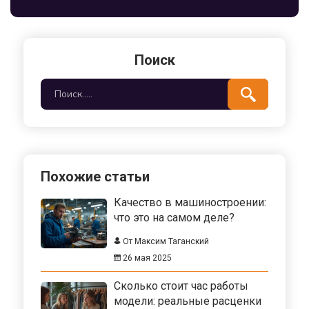
подхода. В статье рассматриваются основные
аспекты работы 3D модельера в сфере
машиностроения, какие факторы влияют на
размер оплаты труда и какие возможности
Поиск
открываются перед профессионалом в этой
области.
Похожие статьи
Качество в машиностроении:
что это на самом деле?
От Максим Таганский
26 мая 2025
Сколько стоит час работы
модели: реальные расценки