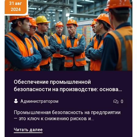
31 авг
2024
Обеспечение промышленной
безопасности на производстве: основа
успеха
Администратором
0
Промышленная безопасность на предприятии
— это ключ к снижению рисков и
предотвращению опасностей на рабочих
Читать далее
местах. Знание основных принципов и
методов повышения безопасности может