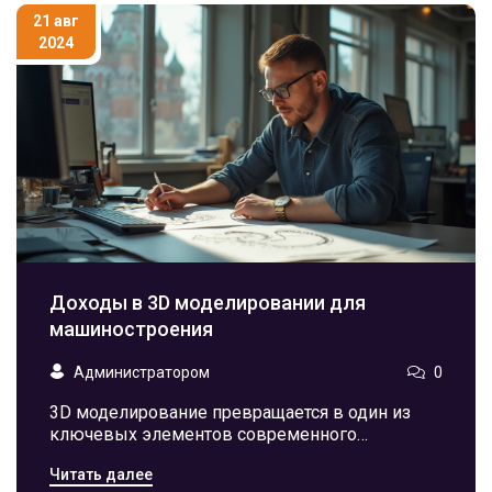
21 авг
2024
Доходы в 3D моделировании для
машиностроения
Администратором
0
3D моделирование превращается в один из
ключевых элементов современного
машиностроения. Этот процесс требует не
Читать далее
только технических навыков, но и творческого