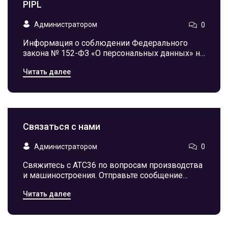
PIPL
Администратором
0
Информация о соблюдении Федерального
закона № 152-ФЗ «О персональных данных» на
сайте АТС36. Узнайте о своих правах и том, как
Читать далее
мы обрабатываем данные.
Связаться с нами
Администратором
0
Свяжитесь с АТС36 по вопросам производства
и машиностроения. Отправьте сообщение
Максиму Таганскому или используйте форму
Читать далее
на сайте для обратной связи.