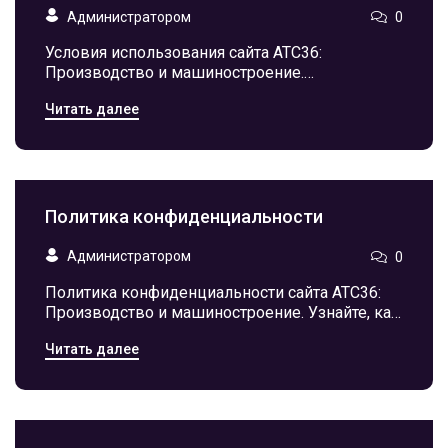
Администратором
0
Условия использования сайта АТС36:
Производство и машиностроение.
Информационный ресурс о технологиях и
Читать далее
инженерии. Все материалы защищены
авторским правом.
Политика конфиденциальности
Администратором
0
Политика конфиденциальности сайта АТС36:
Производство и машиностроение. Узнайте, как
мы собираем и используем данные
Читать далее
посетителей в соответствии с
законодательством РФ.