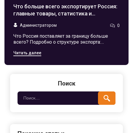
Что больше всего экспортирует Россия:
главные товары, статистика и
интересные факты
Администратором
0
Что Россия поставляет за границу больше
всего? Подробно о структуре экспорта:
полезные ископаемые, продукты, металлы,
Читать далее
вооружение. Неожиданные детали и
практические советы.
Поиск