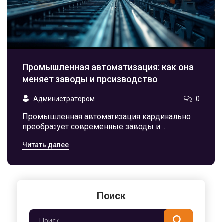
Промышленная автоматизация: как она
меняет заводы и производство
Администратором
0
Промышленная автоматизация кардинально
преобразует современные заводы и
производственные процессы. Она включает
Читать далее
применение передовых технологий, таких как
роботизация и искусственный интеллект, для
повышения эффективности и качества
продукции. Благодаря автоматизации
увеличивается скорость производства,
Поиск
снижаются издержки и минимизируется
человеческий фактор в сложных операциях.
Статья раскрывает важность и преимущества