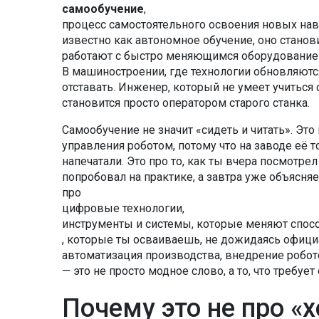
самообучение
,
процесс самостоятельного освоения новых нав
известно как
автономное обучение
, оно стано
работают с быстро меняющимся оборудование
В машиностроении, где технологии обновляются
отставать. Инженер, который не умеет учиться 
становится просто оператором старого станка.
Самообучение не значит «сидеть и читать». Это
управления роботом, потому что на заводе её т
напечатали. Это про то, как ты вчера посмотре
попробовал на практике, а завтра уже объясняе
про
цифровые технологии
,
инструменты и системы, которые меняют спосо
, которые ты осваиваешь, не дожидаясь официа
автоматизация производства
,
внедрение робот
— это не просто модное слово, а то, что требуе
Почему это не про «х