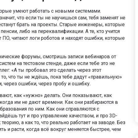
торые умеют работать с новыми системами.
начит, что если ты не научишься сам, тебя заменят не
естанут брать на проекты. Старые инженеры, которые
пенсии, либо на переквалификации. А те, кто учится
 ПО, читают логи роботов и находят ошибки, которые
хнические форумы, смотришь записи вебинаров от
стем на тестовом стенде, даже если тебе это не
лег: «А ты пробовал это сделать через этот
 то, что ты не ждёшь, пока тебе дадут «правильную»
, через ошибки, через пробу и ошибку.
ывают, как «нужно» делать. Они показывают, как
когда им не дают времени. Как они разбираются в
бразования по ним. Как они справляются с
айдёшь тут и про управление качеством, и про 3D-
теорию, а как то, что реально работает на заводе. Без
ть и расти, когда всё вокруг меняется быстрее, чем