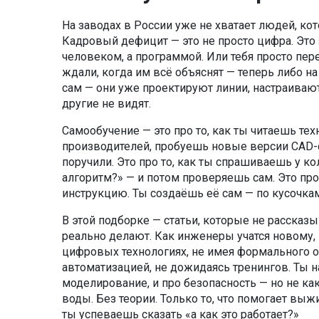
На заводах в России уже не хватает людей, ко
Кадровый дефицит — это не просто цифра. Это з
человеком, а программой. Или тебя просто пер
ждали, когда им всё объяснят — теперь либо на 
сам — они уже проектируют линии, настраивают
другие не видят.
Самообучение — это про то, как ты читаешь те
производителей, пробуешь новые версии CAD-си
поручили. Это про то, как ты спрашиваешь у кол
алгоритм?» — и потом проверяешь сам. Это про
инструкцию. Ты создаёшь её сам — по кусочкам
В этой подборке — статьи, которые не рассказ
реально делают. Как инженеры учатся новому, 
цифровых технологиях, не имея формального о
автоматизацией, не дожидаясь тренингов. Ты н
моделирование, и про безопасность — но не как 
воды. Без теории. Только то, что помогает выжи
ты успеваешь сказать «а как это работает?»