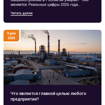
меняется. Реальные цифры 2026 года
показывают рост производства, экспорт и
Читать далее
внедрение цифровых технологий. Где
выживают заводы и кто строит будущее
отрасли.
9 дек
2025
Что является главной целью любого
предприятия?