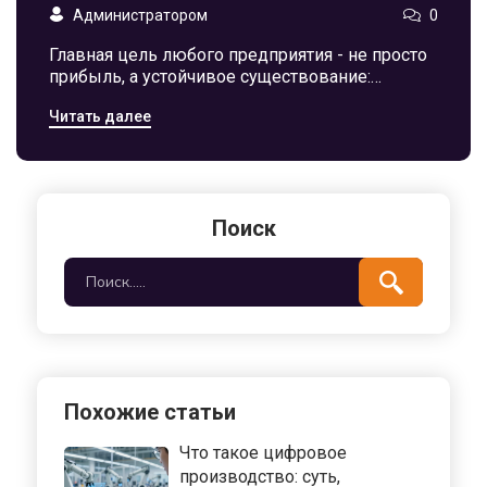
Администратором
0
Главная цель любого предприятия - не просто
прибыль, а устойчивое существование:
экономическая стабильность, социальная
Читать далее
ответственность, качество и технологическая
независимость. В России заводы - это костяк
регионов.
Поиск
Похожие статьи
Что такое цифровое
производство: суть,