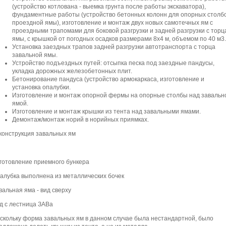
(устройство котлована - выемка грунта после работы экскаватора),
фундаментные работы (устройство бетонных колонн для опорных столб
проездной ямы), изготовление и монтаж двух новых самотечных ям с
проездными трапомами для боковой разгрузки и задней разгрузки с торц
ямы, с крышкой от погодных осадков размерами 8х4 м, объемом по 40 м3.
Установка заездных трапов задней разгрузки автотранспорта с торца
завальной ямы.
Устройство подъездных путей: отсыпка песка под заездные пандусы,
укладка дорожных железобетонных плит.
Бетонирование пандуса (устройство армокаркаса, изготовление и
установка опалубки.
Изготовление и монтаж опорной фермы на опорные столбы над завальн
ямой.
Изготовление и монтаж крышки из тента над завальными ямами.
Демонтаж/монтаж норий в норийных приямках.
конструкция завальных ям
готовление приемного бункера
алубка выполнена из металлических бочек
вальная яма - вид сверху
д с лестница ЗАВа
скольку форма завальных ям в данном случае была нестандартной, было