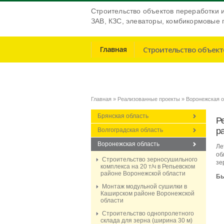
Строительство объектов переработки 
ЗАВ, КЗС, элеваторы, комбикормовые 
Главная
Строительство объект
Главная
Реализованные проекты
Воронежская 
Брянская область
Р
р
Волгоградская область
Воронежская область
Ле
об
Строительство зерносушильного
зе
комплекса на 20 т/ч в Репьевском
районе Воронежской области
Бы
Монтаж модульной сушилки в
Каширском районе Воронежской
области
Строительство однопролетного
склада для зерна (ширина 30 м)