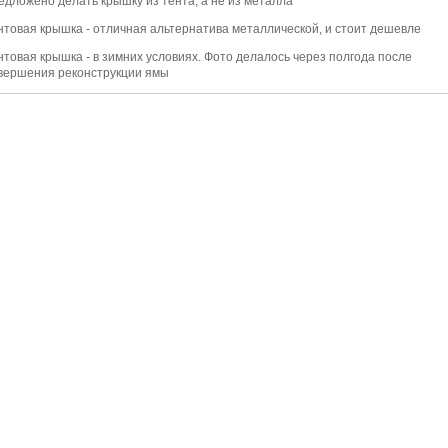
едложено делать крышку из тента, а не из металла
нтовая крышка - отличная альтернатива металлической, и стоит дешевле
нтовая крышка - в зимних условиях. Фото делалось через полгода после
вершения реконструкции ямы