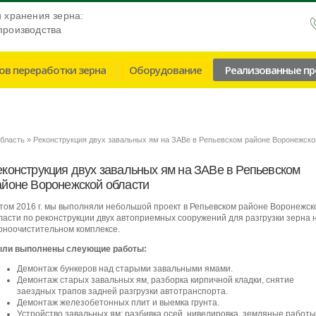
и хранения зерна:
производства
ов переработки зерна
Оборудование
Реализованные п
область
Реконструкция двух завальных ям на ЗАВе в Репьевском районе Воронежско
еконструкция двух завальных ям на ЗАВе в Репьевском
айоне Воронежской области
том 2016 г. мы выполняли небольшой проект в Репьевском районе Воронежск
ласти по реконструкции двух автоприемных сооружений для разгрузки зерна 
рноочистительном комплексе.
ли выполнены слеующие работы:
Демонтаж бункеров над старыми завальными ямами.
Демонтаж старых завальных ям, разборка кирпичной кладки, снятие
заездных трапов задней разгрузки автотранспорта.
Демонтаж железобетонных плит и выемка грунта.
Устройство завальных ям: разбивка осей, нивелировка, земляные работы