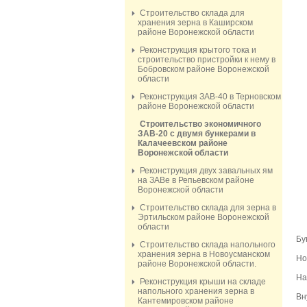
Строительство склада для
хранения зерна в Каширском
районе Воронежской области
Реконструкция крытого тока и
строительство пристройки к нему в
Бобровском районе Воронежской
области
Реконструкция ЗАВ-40 в Терновском
районе Воронежской области
Строительство экономичного
ЗАВ-20 с двумя бункерами в
Калачеевском районе
Воронежской области
Реконструкция двух завальных ям
на ЗАВе в Репьевском районе
Воронежской области
Строительство склада для зерна в
Эртильском районе Воронежской
области
Бу
Строительство склада напольного
хранения зерна в Новоусманском
Но
районе Воронежской области.
На
Реконструкция крыши на складе
напольного хранения зерна в
Вн
Кантемировском районе