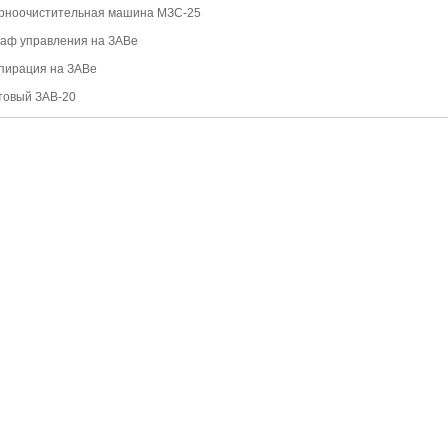
рноочистительная машина МЗС-25
аф управления на ЗАВе
пирация на ЗАВе
товый ЗАВ-20