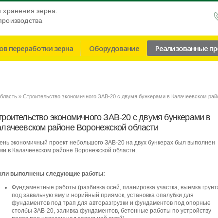
и хранения зерна:
производства
ов переработки зерна
Оборудование
Реализованные п
область
Строительство экономичного ЗАВ-20 с двумя бункерами в Калачеевском рай
троительство экономичного ЗАВ-20 с двумя бункерами в
алачеевском районе Воронежской области
ень экономичный проект небольшого ЗАВ-20 на двух бункерах был выполнен
ми в Калачеевском районе Воронежской области.
ли выполнены следующие работы:
Фундаментные работы (разбивка осей, планировка участка, выемка грунт
под завальную яму и норийный приямок, установка опалубки для
фундаментов под трап для авторазгрузки и фундаментов под опорные
столбы ЗАВ-20, заливка фундаментов, бетонные работы по устройству