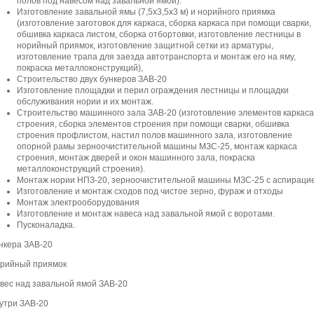
полов под навесом над завальной ямой).
Изготовление завальной ямы (7,5х3,5х3 м) и норийного приямка
(изготовление заготовок для каркаса, сборка каркаса при помощи сварки,
обшивка каркаса листом, сборка отбортовки, изготовление лестницы в
норийный приямок, изготовление защитной сетки из арматуры,
изготовление трапа для заезда автотранспорта и монтаж его на яму,
покраска металлоконструкций),
Строительство двух бункеров ЗАВ-20
Изготовление площадки и перил ограждения лестницы и площадки
обслуживания нории и их монтаж.
Строительство машинного зала ЗАВ-20 (изготовление элементов каркаса
строения, сборка элементов строения при помощи сварки, обшивка
строения профлистом, настил полов машинного зала, изготовление
опорной рамы зерноочистительной машины МЗС-25, монтаж каркаса
строения, монтаж дверей и окон машинного зала, покраска
металлоконструкций строения).
Монтаж нории НПЗ-20, зерноочистительной машины МЗС-25 с аспирацие
Изготовление и монтаж сходов под чистое зерно, фураж и отходы
Монтаж электрооборудования
Изготовление и монтаж навеса над завальной ямой с воротами.
Пусконаладка.
нкера ЗАВ-20
рийный приямок
вес над завальной ямой ЗАВ-20
утри ЗАВ-20