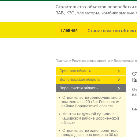
Строительство объектов переработки 
ЗАВ, КЗС, элеваторы, комбикормовые 
Главная
Строительство объект
Главная
Реализованные проекты
Воронежская 
Брянская область
С
К
Волгоградская область
Воронежская область
Оч
на
Строительство зерносушильного
комплекса на 20 т/ч в Репьевском
районе Воронежской области
Бы
Монтаж модульной сушилки в
Каширском районе Воронежской
области
Строительство однопролетного
склада для зерна (ширина 30 м)