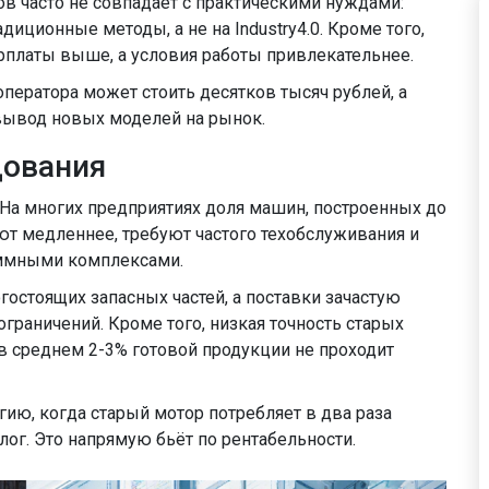
ов часто не совпадает с практическими нуждами:
ционные методы, а не на Industry4.0. Кроме того,
арплаты выше, а условия работы привлекательнее.
ператора может стоить десятков тысяч рублей, а
вывод новых моделей на рынок.
дования
 На многих предприятиях доля машин, построенных до
ют медленнее, требуют частого техобслуживания и
аммными комплексами.
гостоящих запасных частей, а поставки зачастую
ограничений. Кроме того, низкая точность старых
в среднем 2-3% готовой продукции не проходит
гию, когда старый мотор потребляет в два раза
ог. Это напрямую бьёт по рентабельности.