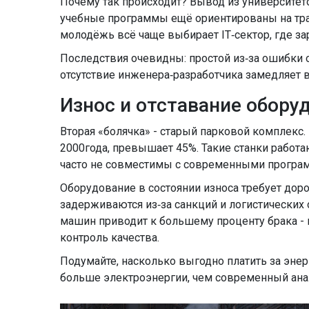
Почему так происходит? Вывод из университет
учебные программы ещё ориентированы на тради
молодёжь всё чаще выбирает IT‑сектор, где з
Последствия очевидны: простой из‑за ошибки о
отсутствие инженера‑разработчика замедляет 
Износ и отставание обору
Вторая «болячка» - старый парковой комплекс.
2000года, превышает 45%. Такие станки работа
часто не совместимы с современными прогр
Оборудование
в состоянии износа требует доро
задерживаются из‑за санкций и логистических 
машин приводит к большему проценту брака - 
контроль качества.
Подумайте, насколько выгодно платить за энер
больше электроэнергии, чем современный анал