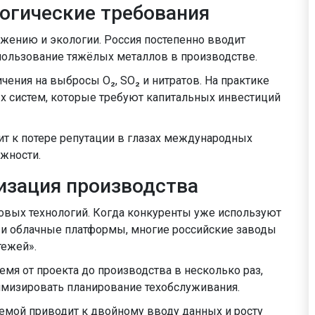
огические требования
ежению и экологии. Россия постепенно вводит
пользование тяжёлых металлов в производстве.
ения на выбросы О₂, SO₂ и нитратов. На практике
ых систем, которые требуют капитальных инвестиций
 к потере репутации в глазах международных
ожности.
изация производства
ровых технологий. Когда конкуренты уже используют
и облачные платформы, многие российские заводы
тежей».
мя от проекта до производства в несколько раз,
имизировать планирование техобслуживания.
темой приводит к двойному вводу данных и росту