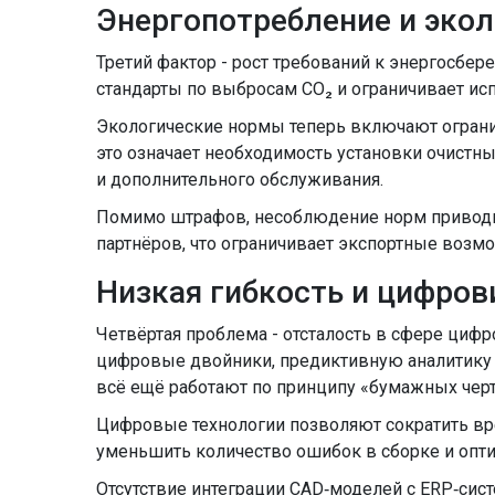
Энергопотребление и экол
Третий фактор - рост требований к энергосбер
стандарты по выбросам CO₂ и ограничивает ис
Экологические нормы
теперь включают огранич
это означает необходимость установки очистн
и дополнительного обслуживания.
Помимо штрафов, несоблюдение норм приводит
партнёров, что ограничивает экспортные возм
Низкая гибкость и цифров
Четвёртая проблема - отсталость в сфере циф
цифровые двойники, предиктивную аналитику 
всё ещё работают по принципу «бумажных чер
Цифровые технологии
позволяют сократить вре
уменьшить количество ошибок в сборке и опт
Отсутствие интеграции CAD‑моделей с ERP‑сис