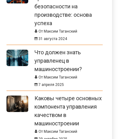
безопасности на
производстве: основа
успеха
От Максим Таганский
31 августа 2024
Что должен знать
управленец в
машиностроении?
От Максим Таганский
7 апреля 2025
Каковы четыре основных
компонента управления
качеством в
машиностроении
От Максим Таганский