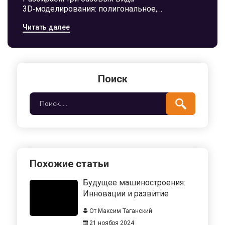
3D‑моделирования: полигональное,
поверхностное (NURBS) и твердотельное.
Читать далее
Узнайте их сильные и слабые стороны, где
применять и как избежать типичных ошибок.
Поиск
Похожие статьи
Будущее машиностроения:
Инновации и развитие
От Максим Таганский
21 ноября 2024