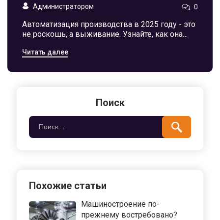
Администратором
0
Автоматизация производства в 2025 году - это
не роскошь, а выживание. Узнайте, как она
снижает брак, сокращает издержки и создаёт
Читать далее
новые рабочие места на заводах России.
Поиск
Похожие статьи
Машиностроение по-
прежнему востребовано?