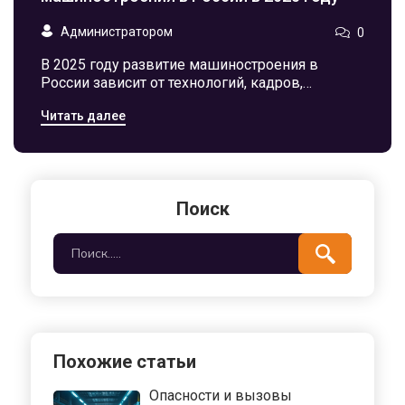
Администратором
0
В 2025 году развитие машиностроения в
России зависит от технологий, кадров,
инфраструктуры и инвестиций. Почему
Читать далее
импортозамещение не спасает, как
справляются с нехваткой инженеров и что
реально меняет ситуацию на заводах.
Поиск
Похожие статьи
Опасности и вызовы