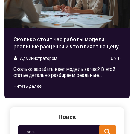
Сколько стоит час работы модели:
реальные расценки и что влияет на цену
Администратором
0
Сколько зарабатывает модель за час? В этой
статье детально разбираем реальные
расценки и что на них влияет: от уровня
Читать далее
модели до специфики заказа. Поговорим о
разнице гонораров в России и за рубежом,
особенностях работы для начинающих и
звездных моделей. Дадим практичные советы
новичкам — как оценить свои услуги и
Поиск
избежать обмана. Узнайте, что сейчас
происходит на рынке модельной индустрии и
какими хитростями пользуются