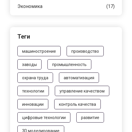
Экономика
(17)
Теги
машиностроение
производство
заводы
промышленность
охрана труда
автоматизация
технологии
управление качеством
инновации
контроль качества
цифровые технологии
развитие
3D моделирование