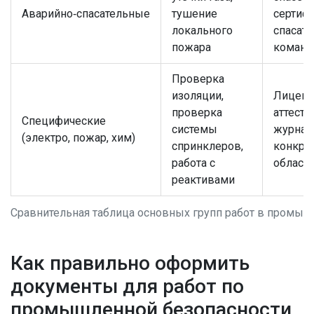
Аварийно‑спасательные
тушение
сертиф
локального
спасат
пожара
команд
Проверка
изоляции,
Лиценз
проверка
аттеста
Специфические
системы
журнал
(электро, пожар, хим)
спринклеров,
конкре
работа с
област
реактивами
Сравнительная таблица основных групп работ в промыш
Как правильно оформить
документы для работ по
промышленной безопасности