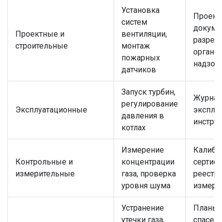
Установка
Проект
систем
докуме
Проектные и
вентиляции,
разреш
строительные
монтаж
органо
пожарных
надзор
датчиков
Запуск турбин,
Журна
регулирование
Эксплуатационные
эксплуа
давления в
инстру
котлах
Измерение
Калибр
Контрольные и
концентрации
сертиф
измерительные
газа, проверка
реестр
уровня шума
измере
Устранение
Планы
утечки газа,
спасени