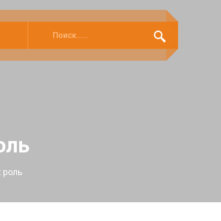
оль
 роль