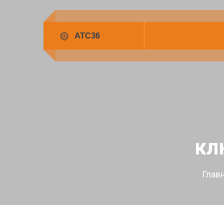
кл
Глав